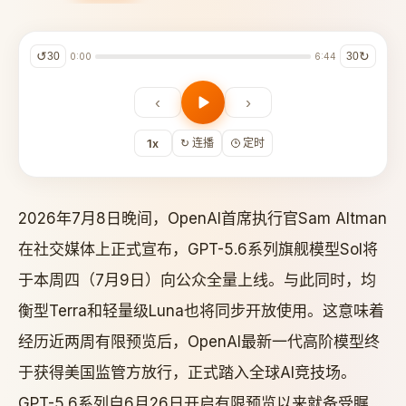
↺
↻
30
30
0:00
6:44
‹
›
1x
定时
↻ 连播
2026年7月8日晚间，OpenAI首席执行官Sam Altman
在社交媒体上正式宣布，GPT-5.6系列旗舰模型Sol将
于本周四（7月9日）向公众全量上线。与此同时，均
衡型Terra和轻量级Luna也将同步开放使用。这意味着
经历近两周有限预览后，OpenAI最新一代高阶模型终
于获得美国监管方放行，正式踏入全球AI竞技场。
GPT-5.6系列自6月26日开启有限预览以来就备受瞩